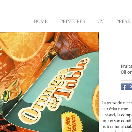
HOME
PEINTURES
CV
PRESS
Fruit
Oil o
___
S
La trame du filet
leur éclat naturel 
le visuel, la comp
brut et son condi
récit commercial.