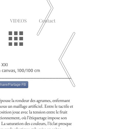
VIDEOS
Contact
s XXI
n canvas, 100/100 cm
_______________________
hare/Partage FB
 épouse la rondeur des agrumes, enfermant
sous un maillage artificiel. Entre le tactile et
osition joue avec la tension entre le fruit
tionnement, où l’étiquetage impose son
 La saturation des couleurs, l’éclat presque